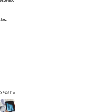
esolvido
des.
O POST