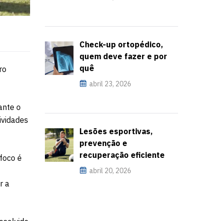
Check-up ortopédico,
quem deve fazer e por
quê
ro
abril 23, 2026
ante o
ividades
Lesões esportivas,
prevenção e
recuperação eficiente
 foco é
abril 20, 2026
r a