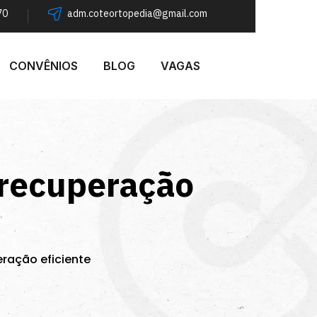
70
adm.coteortopedia@gmail.com
CONVÊNIOS
BLOG
VAGAS
 recuperação
eração eficiente