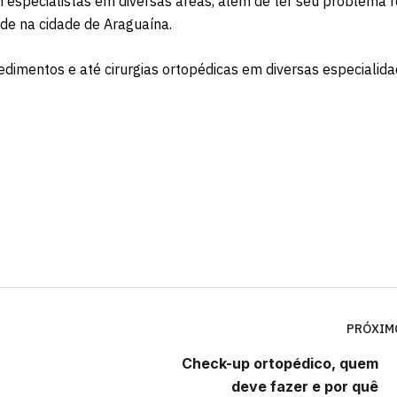
m especialistas em diversas áreas, além de ter seu problema r
e na cidade de Araguaína.
dimentos e até cirurgias ortopédicas em diversas especialida
PRÓXIM
Check-up ortopédico, quem
deve fazer e por quê