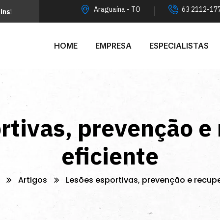
Araguaína - TO
63 2112-17
ins
!
HOME
EMPRESA
ESPECIALISTAS
rtivas, prevenção e
eficiente
Artigos
Lesões esportivas, prevenção e recup