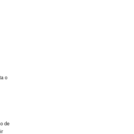
ta o
no de
ir