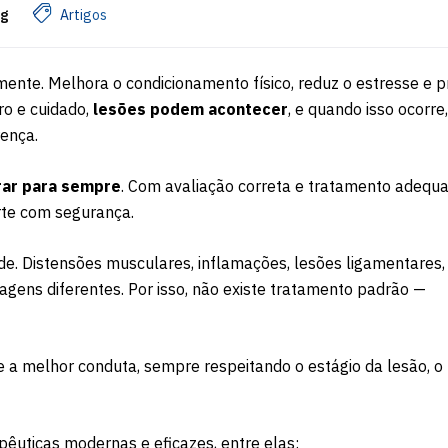
ng
Artigos
mente. Melhora o condicionamento físico, reduz o estresse e
ro e cuidado,
lesões podem acontecer
, e quando isso ocorre
rença.
arar para sempre
. Com avaliação correta e tratamento adequa
rte com segurança.
de. Distensões musculares, inflamações, lesões ligamentares,
gens diferentes. Por isso, não existe tratamento padrão —
e a melhor conduta, sempre respeitando o estágio da lesão, o 
pêuticas modernas e eficazes, entre elas: