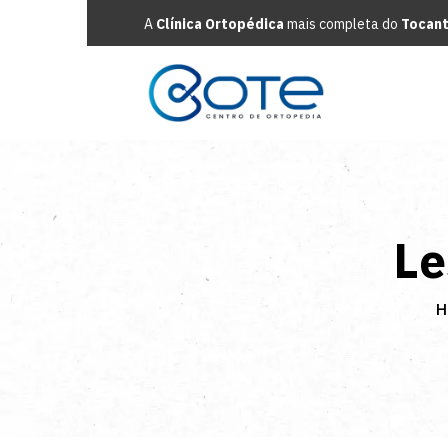
A
Clínica Ortopédica
mais completa do
Tocant
Le
H