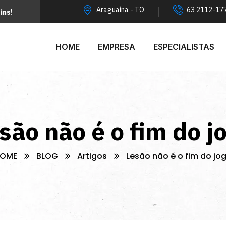
Araguaína - TO
63 2112-17
ins
!
HOME
EMPRESA
ESPECIALISTAS
são não é o fim do j
OME
BLOG
Artigos
Lesão não é o fim do jo