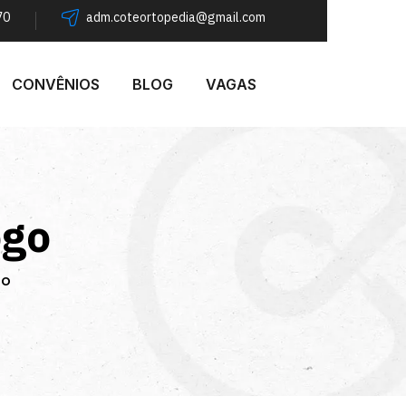
70
adm.coteortopedia@gmail.com
CONVÊNIOS
BLOG
VAGAS
ogo
go