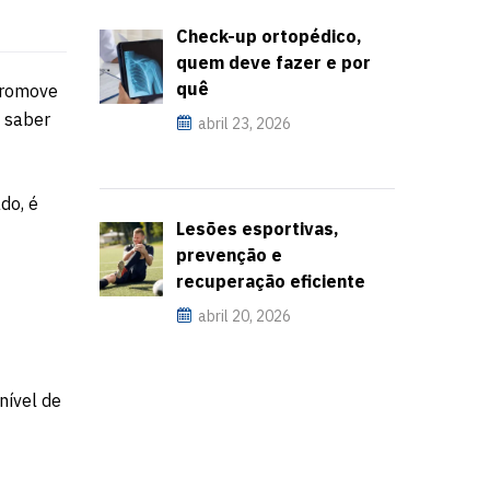
Check-up ortopédico,
quem deve fazer e por
quê
 promove
, saber
abril 23, 2026
do, é
Lesões esportivas,
prevenção e
recuperação eficiente
abril 20, 2026
nível de